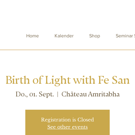
Home
Kalender
Shop
Seminar
Birth of Light with Fe San
Do., 01. Sept.
  |  
Château Amritabha
Registration is Closed
See other events