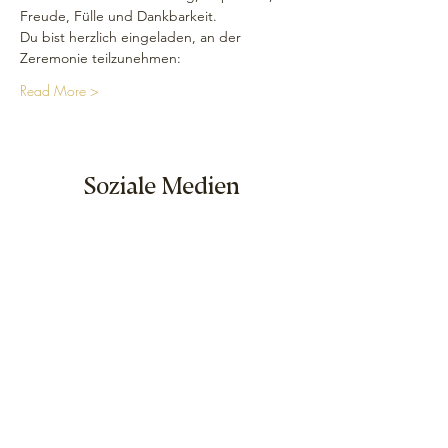
Freude, Fülle und Dankbarkeit.
Du bist herzlich eingeladen, an der 
Zeremonie teilzunehmen: 
Read More >
Soziale Medien
Seitenverzeichnis
Home
Kalender
Seminar Shop
Über uns