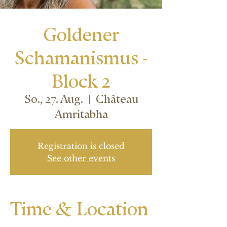
Goldener
Schamanismus -
Block 2
So., 27. Aug.
  |  
Château
Amritabha
Registration is closed
See other events
Time & Location