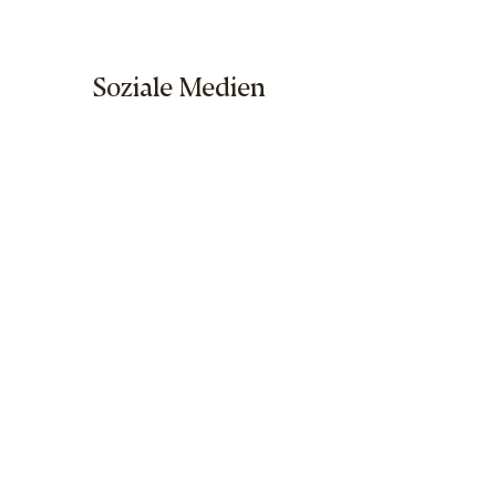
Soziale Medien
Seitenverzeichnis
Home
Kalender
Seminar Shop
Über uns
Besuch
Unser Team
Datenschutz
Impressum