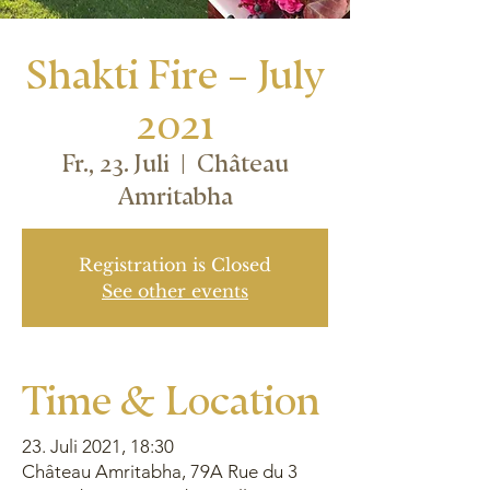
Shakti Fire – July
2021
Fr., 23. Juli
  |  
Château
Amritabha
Registration is Closed
See other events
Time & Location
23. Juli 2021, 18:30
Château Amritabha, 79A Rue du 3