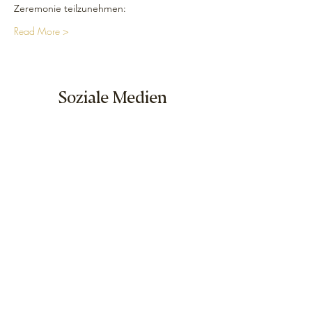
Zeremonie teilzunehmen: 
Read More >
Soziale Medien
Seitenverzeichnis
Home
Kalender
Seminar Shop
Über uns
Besuch
Unser Team