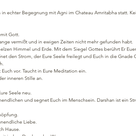
 in echter Begegnung mit Agni im Chateau Amritabha statt. Kei
it Gott.

ange vermißt und in ewigen Zeiten nicht mehr gefunden habt.

lzen Himmel und Erde. Mit dem Siegel Gottes berührt Er Euer 
et den Strom, der Eure Seele freilegt und Euch in die Gnade G
.

 Euch vor. Taucht in Eure Meditation ein.

 inneren Stille an.

ure Seele neu.

ndlichen und segnet Euch im Menschsein. Darshan ist ein St
höpfung.

nendliche Liebe.

h Hause.
