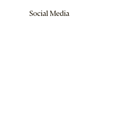
Social Media
Sitemap
Home
Calendar
Seminar Shop
About us
Visit
Our Team
Privacy policy
Impressum