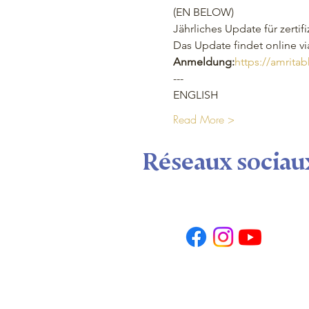
(EN BELOW)
Jährliches Update für zertifi
Das Update findet online vi
Anmeldung:
https://amrita
--- 
ENGLISH
Read More >
Réseaux sociau