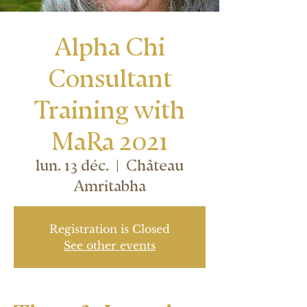
Alpha Chi
Consultant
Training with
MaRa 2021
lun. 13 déc.
  |  
Château
Amritabha
Registration is Closed
See other events