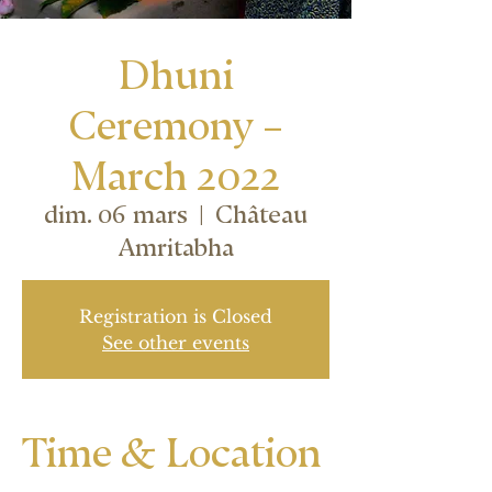
Dhuni
Ceremony –
March 2022
dim. 06 mars
  |  
Château
Amritabha
Registration is Closed
See other events
Time & Location