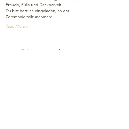
Freude, Fülle und Dankbarkeit.
Du bist herzlich eingeladen, an der 
Zeremonie teilzunehmen: 
Read More >
Réseaux sociaux
Plan du Site
Maison
Calendrier
Seminaire shop
Nous
Visite