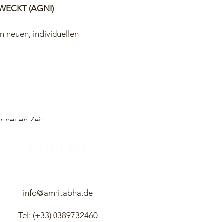
WECKT (AGNI)
n neuen, individuellen
 neuen Zeit.
Contact
t von alten Strukturen und
info@amritabha.de
Tel: (+33)
0389732460