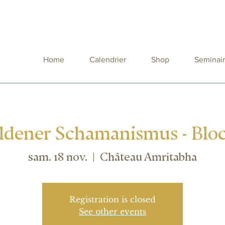
Home
Calendrier
Shop
Seminai
ldener Schamanismus - Bloc
sam. 18 nov.
  |  
Château Amritabha
Registration is closed
See other events