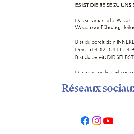
ES IST DIE REISE ZU UN
Das schamanische Wissen is
Wegen der Führung, Heil
Bist du bereit dein INNE
Deinen INDIVIDUELLEN
Bist du bereit, DIR SELB
Dann sei herzlich willkom
Réseaux sociau
Drei mächtige Werkzeuge 
DAS SCHAMANISCHE ME
spiegelt deine innere Führu
führt zu deinen Qualitäten
DIE SANSULA