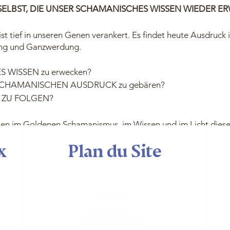
S SELBST, DIE UNSER SCHAMANISCHES WISSEN WIEDER ER
t tief in unseren Genen verankert. Es findet heute Ausdruck i
ung und Ganzwerdung.
RES WISSEN zu erwecken?
 SCHAMANISCHEN AUSDRUCK zu gebären?
ST ZU FOLGEN?
men im Goldenen Schamanismus, im Wissen und im Licht dieser
x
Plan du Site
ebnen dir den Weg:
SSER
ng und ist ein ständiger Begleiter in deinem Leben. Es befrei
Maison
 und Potenzialen.
Calendrier
Seminaire shop