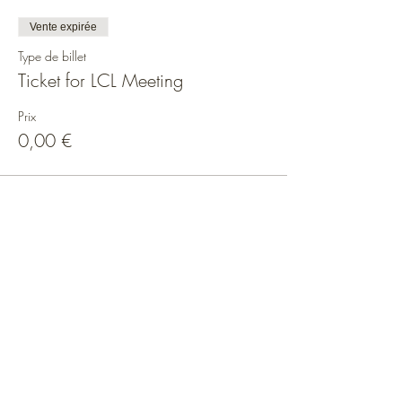
Vente expirée
Type de billet
Ticket for LCL Meeting
Prix
0,00 €
Réseaux sociaux
Plan du Site
Maison