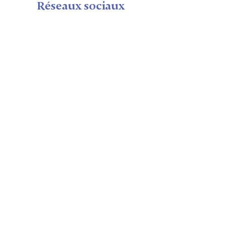
Réseaux sociaux
Plan du Site
Maison
Calendrier
Seminaire shop
Nous
Visite
Notre équipe
Politique de confidentialité
Mentions légales
Contact
79A Rue du 3 Décembre