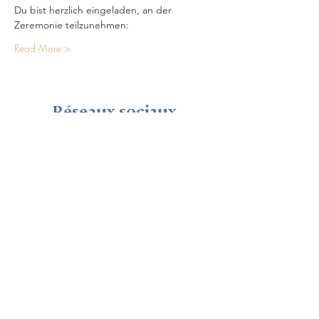
Du bist herzlich eingeladen, an der 
Zeremonie teilzunehmen: 
Read More >
Réseaux sociaux
Plan du Site
Maison
Calendrier
Seminaire shop
Nous
Visite
Notre équipe