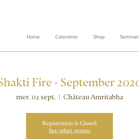
Home
Calendrier
Shop
Seminai
Shakti Fire - September 202
mer. 02 sept.
  |  
Château Amritabha
Registration is Closed
See other events