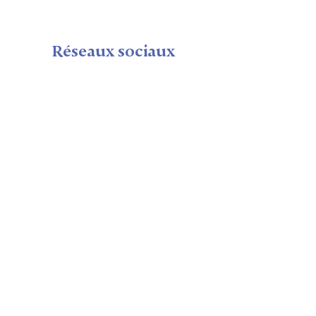
Réseaux sociaux
Plan du Site
Maison
Calendrier
Seminaire shop
Nous
Visite
Notre équipe
Politique de confidentialité
Mentions légales