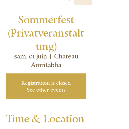
Sommerfest
(Privatveranstalt
ung)
sam. 01 juin
  |  
Chateau
Amritabha
Registration is closed
See other events
Time & Location