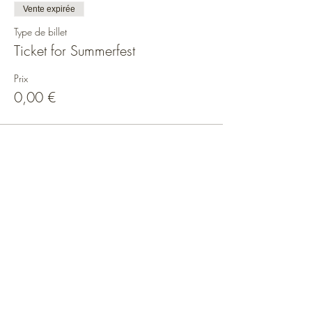
Vente expirée
Type de billet
Ticket for Summerfest
Prix
0,00 €
Réseaux sociaux
Plan du Site
Maison
Calendrier