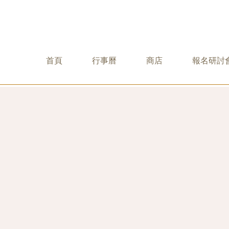
首頁
行事曆
商店
報名研討
mritabha 社群