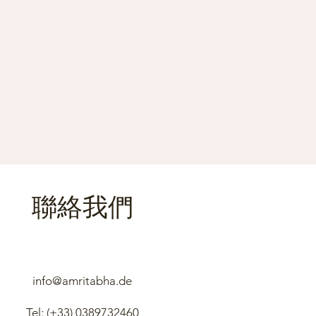
聯絡我們
info@amritabha.de
Tel: (+33)
0389732460