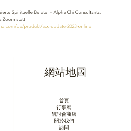
zierte Spirituelle Berater – Alpha Chi Consultants. 
a Zoom statt 
bha.com/de/produkt/acc-update-2023-online
網站地圖
首頁
行事曆
研討會商店
關於我們
訪問