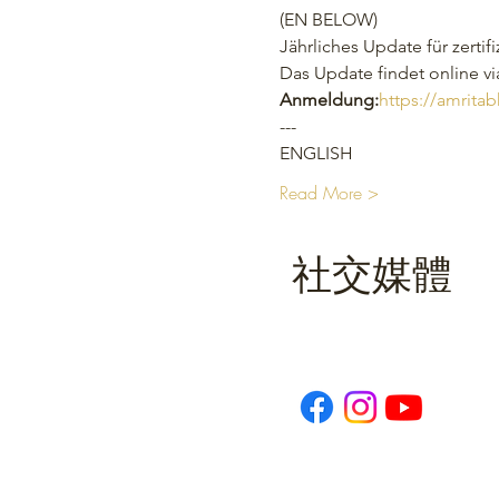
(EN BELOW)
Jährliches Update für zertifi
Das Update findet online vi
Anmeldung:
https://amrita
--- 
ENGLISH
Read More >
社交媒體