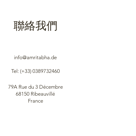
聯絡我們
info@amritabha.de
Tel: (+33)
0389732460
79A Rue du 3 Décembre
68150 Ribeauvillé
France