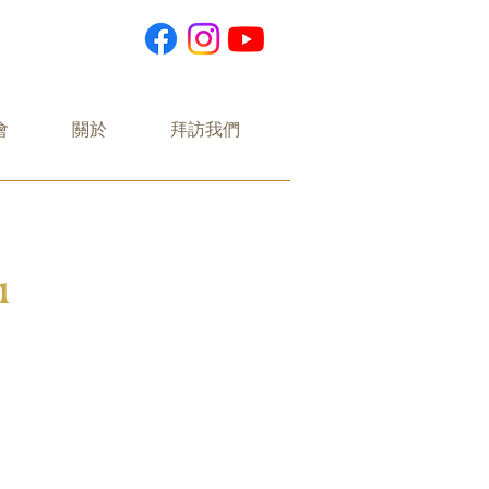
會
關於
拜訪我們
1