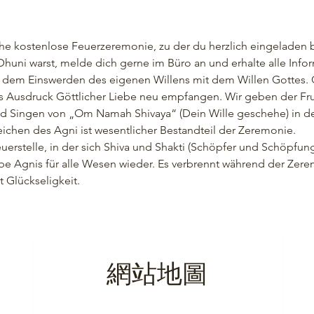
che kostenlose Feuerzeremonie, zu der du herzlich eingeladen b
uni warst, melde dich gerne im Büro an und erhalte alle Infor
 dem Einswerden des eigenen Willens mit dem Willen Gottes. 
als Ausdruck Göttlicher Liebe neu empfangen. Wir geben der Fr
d Singen von „Om Namah Shivaya“ (Dein Wille geschehe) in de
chen des Agni ist wesentlicher Bestandteil der Zeremonie.
euerstelle, in der sich Shiva und Shakti (Schöpfer und Schöpfun
ebe Agnis für alle Wesen wieder. Es verbrennt während der Zer
Glückseligkeit.
網站地圖