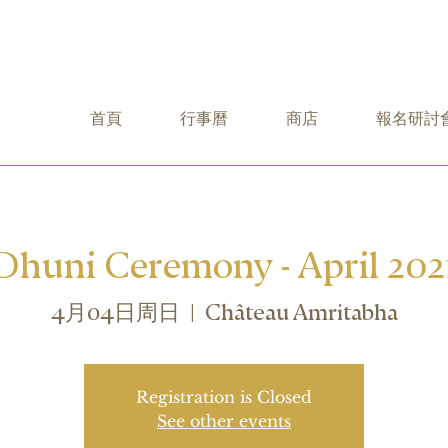
首頁
行事曆
商店
報名研討
Dhuni Ceremony - April 202
4月04日周日
  |  
Château Amritabha
Registration is Closed
See other events