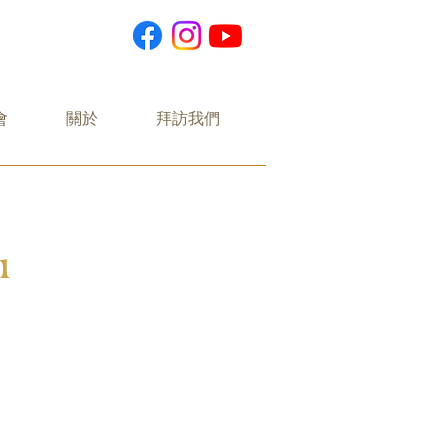
會
關於
拜訪我們
1