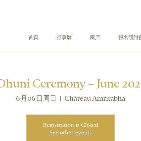
首頁
行事曆
商店
報名研討
Dhuni Ceremony – June 202
6月06日周日
  |  
Château Amritabha
Registration is Closed
See other events