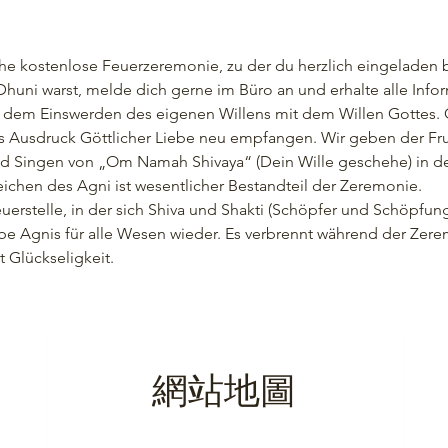
che kostenlose Feuerzeremonie, zu der du herzlich eingeladen b
uni warst, melde dich gerne im Büro an und erhalte alle Infor
 dem Einswerden des eigenen Willens mit dem Willen Gottes. 
als Ausdruck Göttlicher Liebe neu empfangen. Wir geben der Fr
d Singen von „Om Namah Shivaya“ (Dein Wille geschehe) in de
chen des Agni ist wesentlicher Bestandteil der Zeremonie.
euerstelle, in der sich Shiva und Shakti (Schöpfer und Schöpfun
ebe Agnis für alle Wesen wieder. Es verbrennt während der Zer
Glückseligkeit.
網站地圖