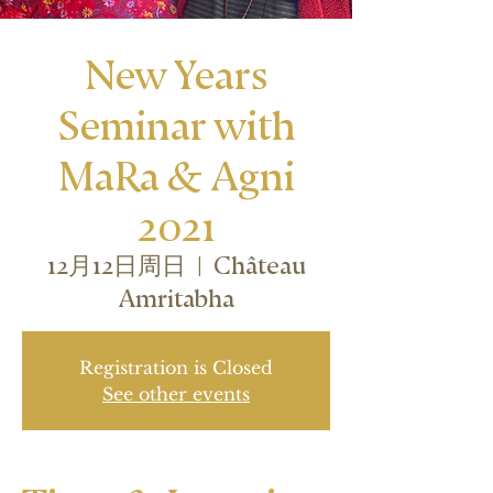
New Years
Seminar with
MaRa & Agni
2021
12月12日周日
  |  
Château
Amritabha
Registration is Closed
See other events