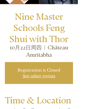
Nine Master
Schools Feng
Shui with Thor
10月22日周四
  |  
Château
Amritabha
Registration is Closed
See other events
Time & Location