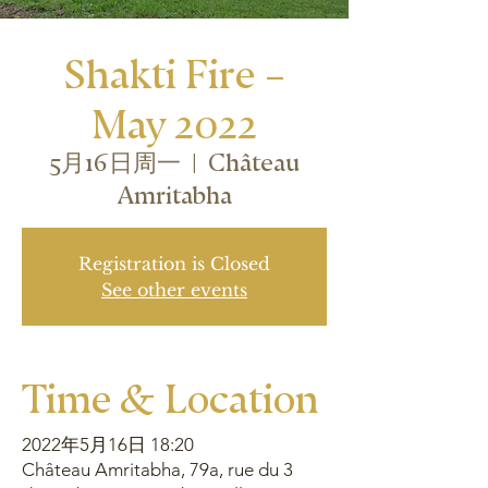
Shakti Fire –
May 2022
5月16日周一
  |  
Château
Amritabha
Registration is Closed
See other events
Time & Location
2022年5月16日 18:20
Château Amritabha, 79a, rue du 3