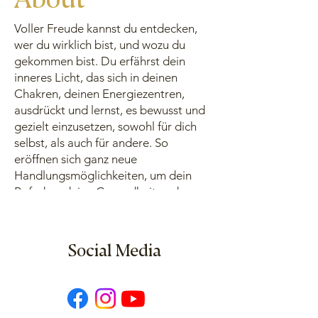
Voller Freude kannst du entdecken,
wer du wirklich bist, und wozu du
gekommen bist. Du erfährst dein
inneres Licht, das sich in deinen
Chakren, deinen Energiezentren,
ausdrückt und lernst, es bewusst und
gezielt einzusetzen, sowohl für dich
selbst, als auch für andere. So
eröffnen sich ganz neue
Handlungsmöglichkeiten, um dein
Befnden, deine Gesundheit und
deinen Alltag zu beeinfussen.
Mehr Informationen und Kontakt:
Social Media
www.dauris.com