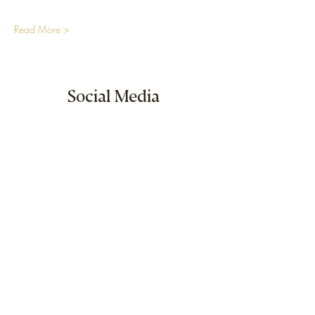
Read More >
Social Media
Sitemap
Home
Calendar
Seminar Shop
About us
Visit
Our Team