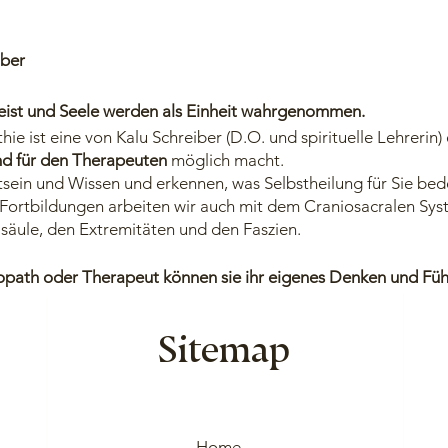
iber
eist und Seele werden als Einheit wahrgenommen.
ie ist eine von Kalu Schreiber (D.O. und spirituelle Lehrerin
nd für den Therapeuten
möglich macht.
sein und Wissen und erkennen, was Selbstheilung für Sie bede
Fortbildungen arbeiten wir auch mit dem Craniosacralen Sys
säule, den Extremitäten und den Faszien.
eopath oder Therapeut können sie ihr eigenes Denken und Füh
Behandlungstechniken, Meditationen und Wahrnehmungsübun
 Ursachen für die „Probleme“ werden erkannt und an deren U
Sitemap
 Teilnehmer der Ausbildung "energetische Osteopathie" auc
“
. (Siehe
www.kaluschreiber.com
)
 habe ich diese Energie, ein goldenes Feuer aus dem Thron G
Home