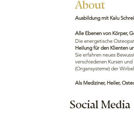
About
Ausbildung mit Kalu Schre
Alle Ebenen von Körper, G
Die energetische Osteopath
Heilung für den Klienten u
Sie erfahren neues Bewusst
verschiedenen Kursen und 
(Organsysteme) der Wirbel
Als Mediziner, Heiler, Ost
Heiler-Potential vertiefen.
Bezug zum Körper her. Die
Social Media
Seit 2020
behandle ich die
Kompetenz „Hirnschmelze
Im ersten Ausbildungskurs