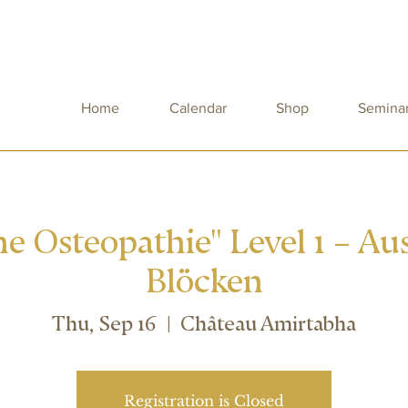
Home
Calendar
Shop
Semina
e Osteopathie" Level 1 – Au
Blöcken
Thu, Sep 16
  |  
Château Amirtabha
Registration is Closed