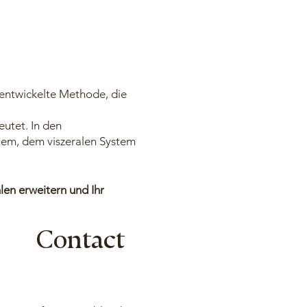
) entwickelte Methode, die
utet. In den
tem, dem viszeralen System
len erweitern und Ihr
gen stellen einen neuen
rsprung gelöst.
Contact
h mit meiner
Kern-
ottes, zum ersten Mal