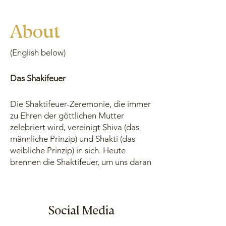
About
(English below)
Das Shakifeuer
Die Shaktifeuer-Zeremonie, die immer
zu Ehren der göttlichen Mutter
zelebriert wird, vereinigt Shiva (das
männliche Prinzip) und Shakti (das
weibliche Prinzip) in sich. Heute
brennen die Shaktifeuer, um uns daran
zu erinnern, dass es keine Trennung
zwischen Schöpfer und Schöpfung
gibt, zwischen männlich und weiblich.
Nur in der Vereinigung kann es
Social Media
Schöpfung geben.