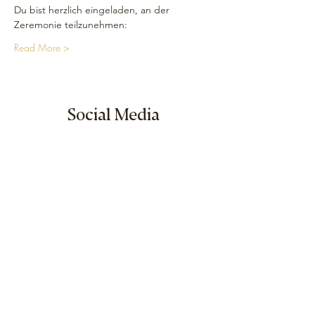
Du bist herzlich eingeladen, an der 
Zeremonie teilzunehmen: 
Read More >
Social Media
Sitemap
Home
Calendar
Seminar Shop
About us
Visit