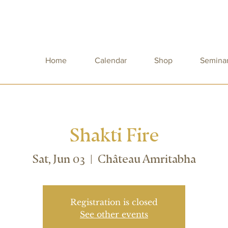
Home
Calendar
Shop
Semina
Shakti Fire
Sat, Jun 03
  |  
Château Amritabha
Registration is closed
See other events