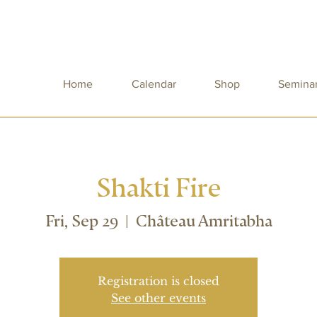
Home
Calendar
Shop
Semina
Shakti Fire
Fri, Sep 29
  |  
Château Amritabha
Registration is closed
See other events