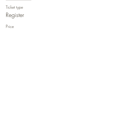
Ticket type
Register
Price
€0.00
Social Media
Sitemap
Home